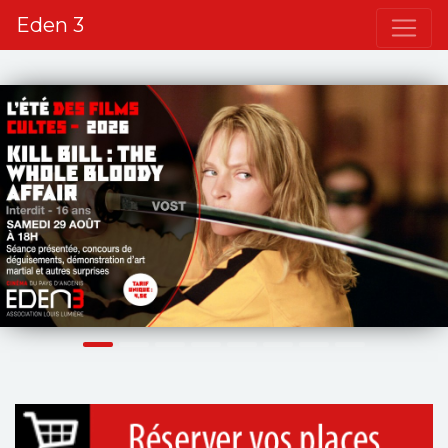
Eden 3
Précédent
S