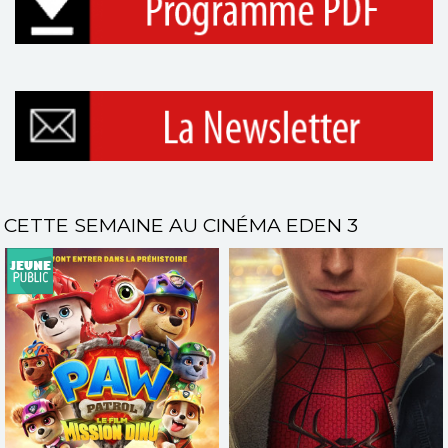
CETTE SEMAINE AU CINÉMA EDEN 3